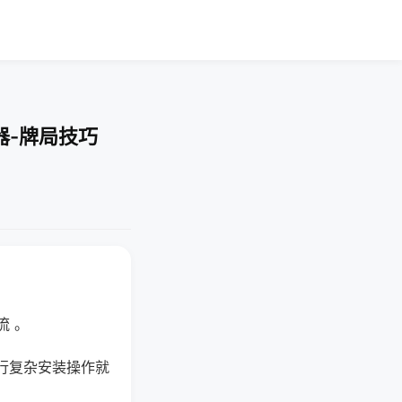
器-牌局技巧
流 。
行复杂安装操作就