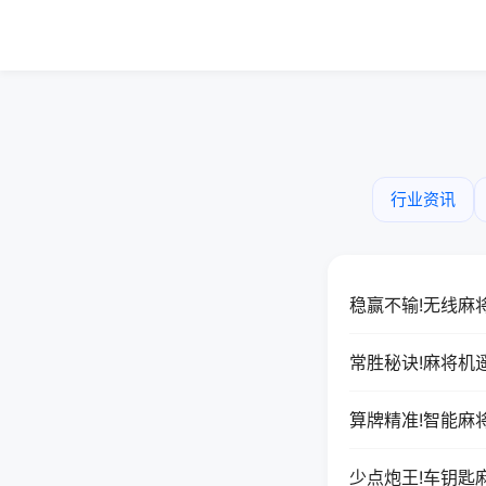
行业资讯
稳赢不输!无线麻
常胜秘诀!麻将机
算牌精准!智能麻
少点炮王!车钥匙