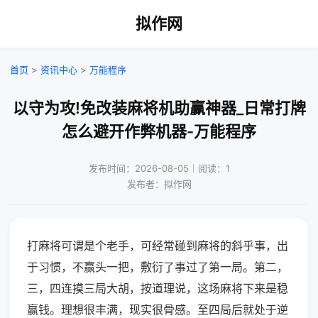
拟作网
首页
>
资讯中心
>
万能程序
以守为攻!免改装麻将机助赢神器_日常打牌
怎么避开作弊机器-万能程序
发布时间：2026-08-05｜阅读：1
发布者：拟作网
打麻将可谓是个老手，可经常碰到麻将的斜乎事，出
于习惯，不赢头一把，敷衍了事过了第一局。第二，
三，四连摸三局大胡，按道理说，这场麻将下来是稳
赢钱。理想很丰满，现实很骨感。至四局后就处于逆