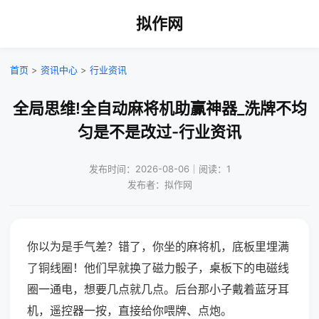
拟作网
首页
>
资讯中心
>
行业资讯
全局思维!全自动麻将机助赢神器_洗牌不均
匀是不是改过-行业资讯
发布时间：2026-08-06｜阅读：1
发布者：拟作网
你以为是手气差？错了，你坐的麻将机，底板里埋满
了铜线圈！他们早就换了磁力骰子，桌板下的电磁线
圈一通电，想要几点就几点。后台那小子戴着蓝牙耳
机，遥控器一按，直接给你喂牌、点炮。