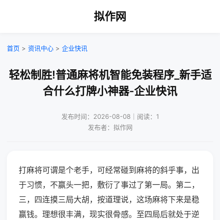
拟作网
首页
>
资讯中心
>
企业快讯
轻松制胜!普通麻将机智能免装程序_新手适
合什么打牌小神器-企业快讯
发布时间：2026-08-08｜阅读：1
发布者：拟作网
打麻将可谓是个老手，可经常碰到麻将的斜乎事，出
于习惯，不赢头一把，敷衍了事过了第一局。第二，
三，四连摸三局大胡，按道理说，这场麻将下来是稳
赢钱。理想很丰满，现实很骨感。至四局后就处于逆