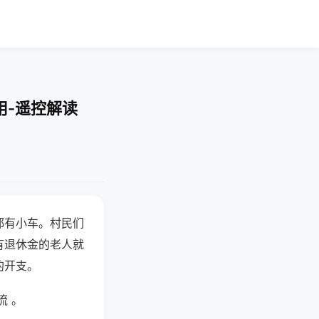
用-遥控解读
都有小车。村民们
有退休金的老人就
的开支。
流 。