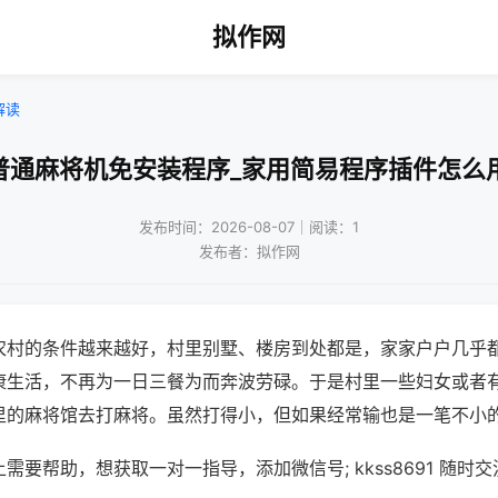
拟作网
解读
普通麻将机免安装程序_家用简易程序插件怎么
发布时间：2026-08-07｜阅读：1
发布者：拟作网
农村的条件越来越好，村里别墅、楼房到处都是，家家户户几乎
康生活，不再为一日三餐为而奔波劳碌。于是村里一些妇女或者
里的麻将馆去打麻将。虽然打得小，但如果经常输也是一笔不小
需要帮助，想获取一对一指导，添加微信号; kkss8691 随时交