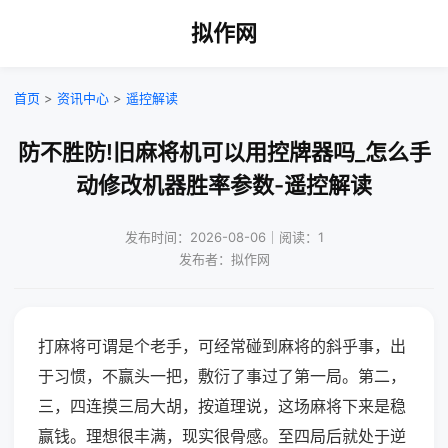
拟作网
首页
>
资讯中心
>
遥控解读
防不胜防!旧麻将机可以用控牌器吗_怎么手
动修改机器胜率参数-遥控解读
发布时间：2026-08-06｜阅读：1
发布者：拟作网
打麻将可谓是个老手，可经常碰到麻将的斜乎事，出
于习惯，不赢头一把，敷衍了事过了第一局。第二，
三，四连摸三局大胡，按道理说，这场麻将下来是稳
赢钱。理想很丰满，现实很骨感。至四局后就处于逆