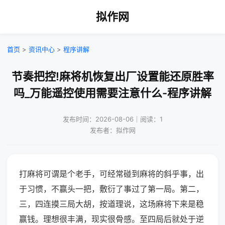
拟作网
首页
>
资讯中心
>
程序讲解
节奏把控!麻将机恢复出厂设置能还原胜率
吗_万能遥控使用需要注意什么-程序讲解
发布时间：2026-08-06｜阅读：1
发布者：拟作网
打麻将可谓是个老手，可经常碰到麻将的斜乎事，出
于习惯，不赢头一把，敷衍了事过了第一局。第二，
三，四连摸三局大胡，按道理说，这场麻将下来是稳
赢钱。理想很丰满，现实很骨感。至四局后就处于逆