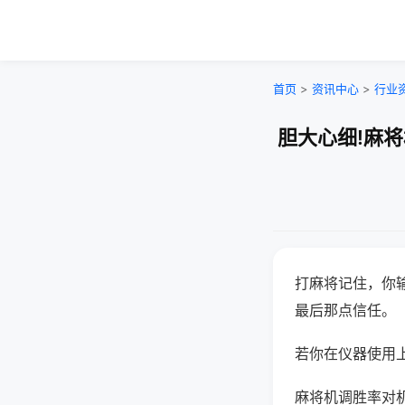
首页
>
资讯中心
>
行业
胆大心细!麻
打麻将记住，你
最后那点信任。
若你在仪器使用上
麻将机调胜率对