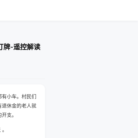
打牌-遥控解读
都有小车。村民们
有退休金的老人就
的开支。
 。