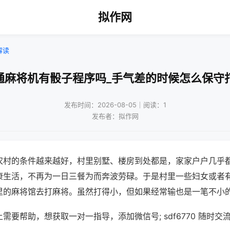
拟作网
解读
通麻将机有骰子程序吗_手气差的时候怎么保守
发布时间：2026-08-05｜阅读：1
发布者：拟作网
农村的条件越来越好，村里别墅、楼房到处都是，家家户户几乎
康生活，不再为一日三餐为而奔波劳碌。于是村里一些妇女或者
里的麻将馆去打麻将。虽然打得小，但如果经常输也是一笔不小
需要帮助，想获取一对一指导，添加微信号; sdf6770 随时交流