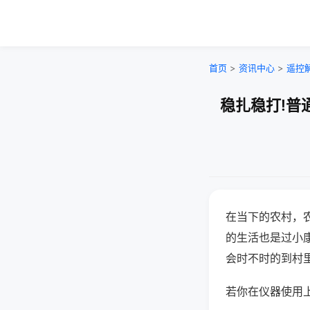
首页
>
资讯中心
>
遥控
稳扎稳打!普
在当下的农村，
的生活也是过小
会时不时的到村
若你在仪器使用上