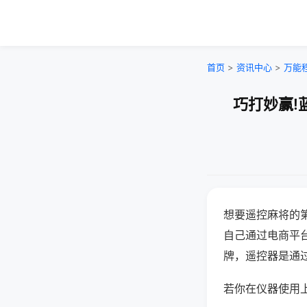
首页
>
资讯中心
>
万能
巧打妙赢!
想要遥控麻将的
自己通过电商平
牌，遥控器是通
若你在仪器使用上