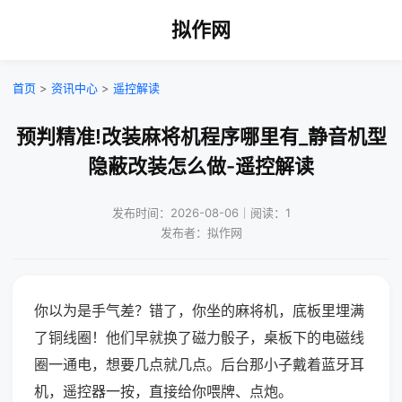
拟作网
首页
>
资讯中心
>
遥控解读
预判精准!改装麻将机程序哪里有_静音机型
隐蔽改装怎么做-遥控解读
发布时间：2026-08-06｜阅读：1
发布者：拟作网
你以为是手气差？错了，你坐的麻将机，底板里埋满
了铜线圈！他们早就换了磁力骰子，桌板下的电磁线
圈一通电，想要几点就几点。后台那小子戴着蓝牙耳
机，遥控器一按，直接给你喂牌、点炮。