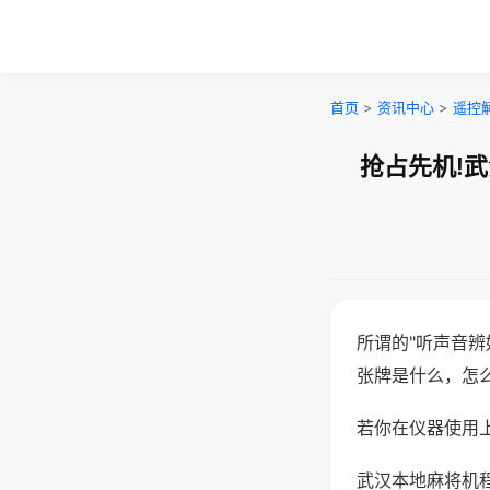
首页
>
资讯中心
>
遥控
抢占先机!
所谓的"听声音辨
张牌是什么，怎
若你在仪器使用上
武汉本地麻将机