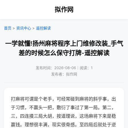
拟作网
首页
>
资讯中心
>
遥控解读
一学就懂!扬州麻将程序上门维修改装_手气
差的时候怎么保守打牌-遥控解读
发布时间：2026-08-06｜阅读：1
发布者：拟作网
打麻将可谓是个老手，可经常碰到麻将的斜乎事，出
于习惯，不赢头一把，敷衍了事过了第一局。第二，
三，四连摸三局大胡，按道理说，这场麻将下来是稳
赢钱。理想很丰满，现实很骨感。至四局后就处于逆