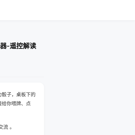
器-遥控解读
力骰子，桌板下的
接给你喂牌、点
交流 。