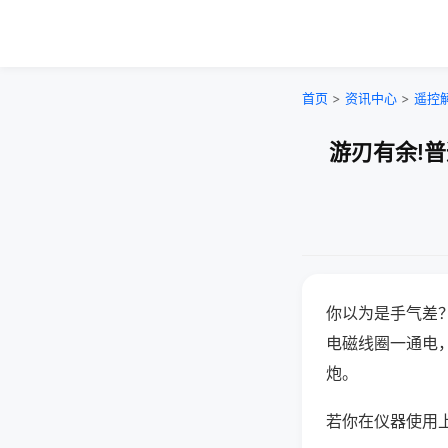
首页
>
资讯中心
>
遥控
游刃有余!
你以为是手气差
电磁线圈一通电
炮。
若你在仪器使用上