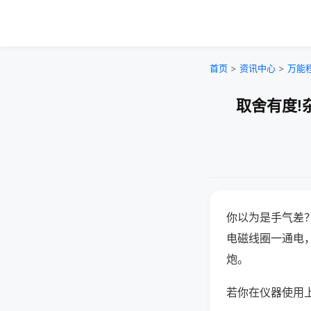
首页
>
资讯中心
>
万能
取舍有度!
你以为是手气差
电磁线圈一通电
炮。
若你在仪器使用上