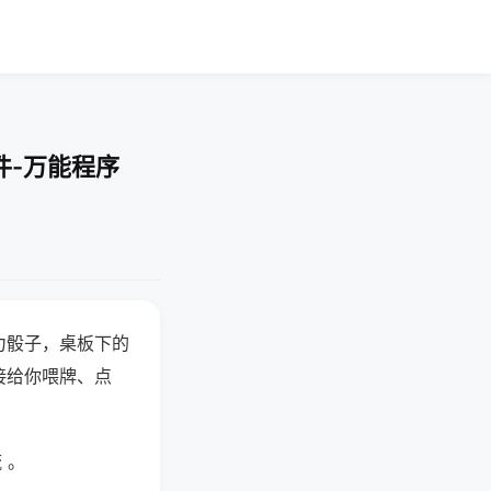
件-万能程序
力骰子，桌板下的
接给你喂牌、点
 。