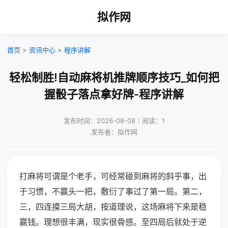
拟作网
首页
>
资讯中心
>
程序讲解
轻松制胜!自动麻将机推牌顺序技巧_如何把
握骰子落点拿好牌-程序讲解
发布时间：2026-08-08｜阅读：1
发布者：拟作网
打麻将可谓是个老手，可经常碰到麻将的斜乎事，出
于习惯，不赢头一把，敷衍了事过了第一局。第二，
三，四连摸三局大胡，按道理说，这场麻将下来是稳
赢钱。理想很丰满，现实很骨感。至四局后就处于逆