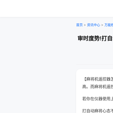
首页
>
资讯中心
>
万能
审时度势!打
【麻将机遥控器
高。而麻将机遥
若你在仪器使用上
打自动麻将心态