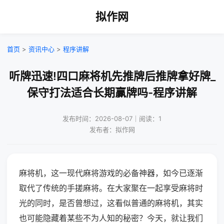
拟作网
首页
>
资讯中心
>
程序讲解
听牌迅速!四口麻将机先推牌后推牌拿好牌_
保守打法适合长期赢牌吗-程序讲解
发布时间：2026-08-07｜阅读：1
发布者：拟作网
麻将机，这一现代麻将游戏的必备神器，如今已逐渐
取代了传统的手搓麻将。在大家聚在一起享受麻将时
光的同时，是否曾想过，这看似普通的麻将机，其实
也可能隐藏着某些不为人知的秘密？今天，就让我们