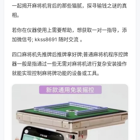
一起揭开麻将机背后的那些猫腻，探寻输钱之谜的真
相。
若你在仪器使用上需要帮助，想获取一对一指导，添
加微信号; kkss8691 随时交流 。
四口麻将机先推牌后推牌拿好牌;普通麻将机程序控牌
器一般是指通过一些无需对麻将机进行复杂安装操作
就能实现控制麻将牌功能的设备或工具。