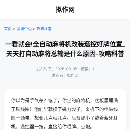
拟作网
首页
>
资讯中心
>
攻略科普
一看就会!全自动麻将机改装遥控好牌位置_
天天打自动麻将总输是什么原因-攻略科普
发布时间：2026-08-05｜阅读：1
发布者：拟作网
你以为是手气差？错了，你坐的麻将机，底板里埋满
了铜线圈！他们早就换了磁力骰子，桌板下的电磁线
圈一通电，想要几点就几点。后台那小子戴着蓝牙耳
机，遥控器一按，直接给你喂牌、点炮。