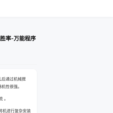
胜率-万能程序
乱后通过机械搅
随机性很强。
流 。
将机进行复杂安装