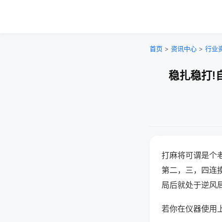
首页
>
资讯中心
>
行业
稳扎稳打!
打麻将可谓是个
第二，三，四连
局后就处于逆风
若你在仪器使用上