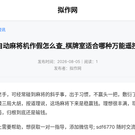
拟作网
资讯
自动麻将机作假怎么查_棋牌室适合哪种万能遥
发布时间：2026-08-05｜阅读：1
发布者：拟作网
老手，可经常碰到麻将的斜乎事，出于习惯，不赢头一把，敷衍
摸三局大胡，按道理说，这场麻将下来是稳赢钱。理想很丰满，
局，归根到底还是输钱。
需要帮助，想获取一对一指导，添加微信号; sdf6770 随时交流