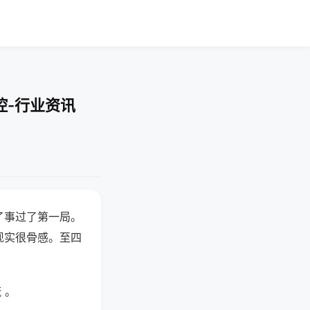
控-行业资讯
了事过了第一局。
现实很骨感。至四
 。