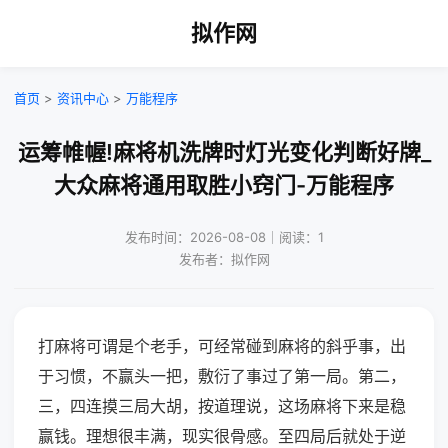
拟作网
首页
>
资讯中心
>
万能程序
运筹帷幄!麻将机洗牌时灯光变化判断好牌_
大众麻将通用取胜小窍门-万能程序
发布时间：2026-08-08｜阅读：1
发布者：拟作网
打麻将可谓是个老手，可经常碰到麻将的斜乎事，出
于习惯，不赢头一把，敷衍了事过了第一局。第二，
三，四连摸三局大胡，按道理说，这场麻将下来是稳
赢钱。理想很丰满，现实很骨感。至四局后就处于逆