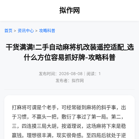
拟作网
首页
>
资讯中心
>
攻略科普
干货满满!二手自动麻将机改装遥控适配_选
什么方位容易抓好牌-攻略科普
发布时间：2026-08-08｜阅读：1
发布者：拟作网
打麻将可谓是个老手，可经常碰到麻将的斜乎事，出
于习惯，不赢头一把，敷衍了事过了第一局。第二，
三，四连摸三局大胡，按道理说，这场麻将下来是稳
赢钱。理想很丰满，现实很骨感。至四局后就处于逆