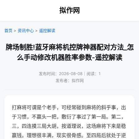
拟作网
首页
>
资讯中心
>
遥控解读
牌场制胜!蓝牙麻将机控牌神器配对方法_怎
么手动修改机器胜率参数-遥控解读
发布时间：2026-08-08｜阅读：1
发布者：拟作网
打麻将可谓是个老手，可经常碰到麻将的斜乎事，出
于习惯，不赢头一把，敷衍了事过了第一局。第二，
三，四连摸三局大胡，按道理说，这场麻将下来是稳
赢钱。理想很丰满，现实很骨感。至四局后就处于逆